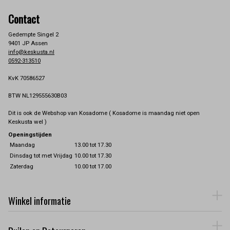
Contact
Gedempte Singel 2
9401 JP Assen
info@keskusta.nl
0592-313510
KvK 70586527
BTW NL129555630B03
Dit is ook de Webshop van Kosadome ( Kosadome is maandag niet open
Keskusta wel )
Openingstijden
Maandag
13.00 tot 17.30
Dinsdag tot met Vrijdag
10.00 tot 17.30
Zaterdag
10.00 tot 17.00
Winkel informatie