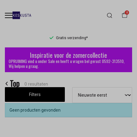
0
Gratis verzending*
Top
Inspiratie voor de zomercollectie
-
OPRUIMING vind u onder Sale en heeft u vragen bel gerust 0592-313510,
Wij helpen u graag.
Keskusta
Top
0 resultaten
Filters
Geen producten gevonden