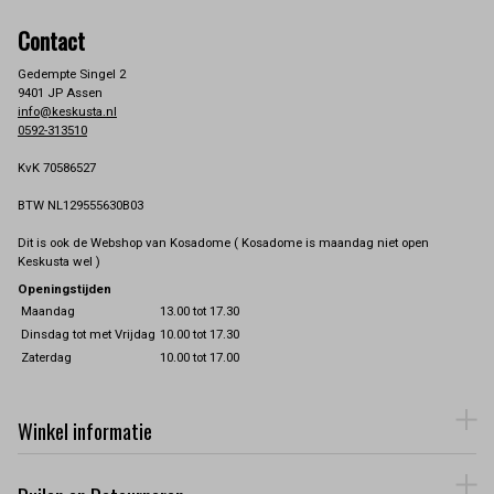
Contact
Gedempte Singel 2
9401 JP Assen
info@keskusta.nl
0592-313510
KvK 70586527
BTW NL129555630B03
Dit is ook de Webshop van Kosadome ( Kosadome is maandag niet open
Keskusta wel )
Openingstijden
Maandag
13.00 tot 17.30
Dinsdag tot met Vrijdag
10.00 tot 17.30
Zaterdag
10.00 tot 17.00
Winkel informatie