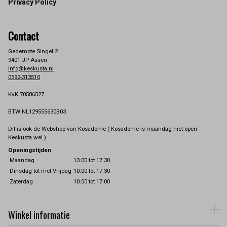
Privacy Policy
Contact
Gedempte Singel 2
9401 JP Assen
info@keskusta.nl
0592-313510
KvK 70586527
BTW NL129555630B03
Dit is ook de Webshop van Kosadome ( Kosadome is maandag niet open
Keskusta wel )
Openingstijden
Maandag
13.00 tot 17.30
Dinsdag tot met Vrijdag
10.00 tot 17.30
Zaterdag
10.00 tot 17.00
Winkel informatie